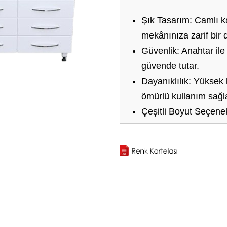
Şık Tasarım:
Camlı ka
mekânınıza zarif bir 
Güvenlik:
Anahtar ile k
güvende tutar.
Dayanıklılık:
Yüksek k
ömürlü kullanım sağla
Çeşitli Boyut Seçenek
boyut ve renk seçene
Kolay Montaj:
Kullanıc
şekilde kurulabilir.
DLP-C3 camlı dolaplar, k
sunmaktadır. Hem dekorat
klinikler için idealdir. Ü