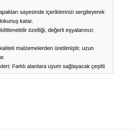
pakları sayesinde içeriklerinizi sergileyerek
dokunuş katar.
ilitlenebilir özelliği, değerli eşyalarınızı
aliteli malzemelerden üretilmiştir, uzun
r.
leri:
Farklı alanlara uyum sağlayacak çeşitli
kleri mevcuttur.
ı dostu montaj talimatlarıyla hızlı ve pratik bir
linik sistemler için mükemmel bir çözüm
if hem de fonksiyonel bir tercih arayan
rünümüz, alanınızı daha düzenli ve profesyonel