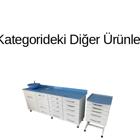
bir hale getirirken, medi
bir şekilde sergilemenizi 
Kategorideki Diğer Ürünle