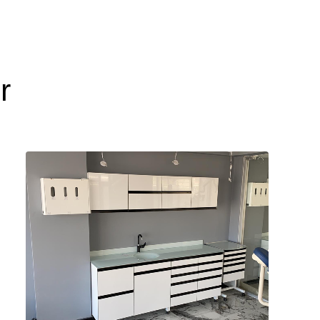
kal ekipmanlarınızı ve malzemelerinizi güvenli
sağlar.
r